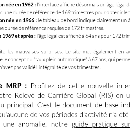
on née en 1962 :
 l'interface affiche désormais un âge légal de
ec une durée de référence de 169 trimestres pour obtenir le ta
on née en 1966 :
 le tableau de bord indique clairement un â
ne durée de référence requise de 172 trimestres.  
e 1969 et après :
 l'âge légal est affiché à 64 ans pour 172 tri
évite les mauvaises surprises. Le site met également en a
e le concept du "taux plein automatique" à 67 ans, qui perme
avez pas validé l'intégralité de vos trimestres.  
de MRP :
 Profitez de cette nouvelle inte
otre Relevé de Carrière Global (RIS) en un
u principal. C’est le document de base ind
qu'aucune de vos périodes d'activité n'a été o
 une anomalie, notre 
guide pratique su