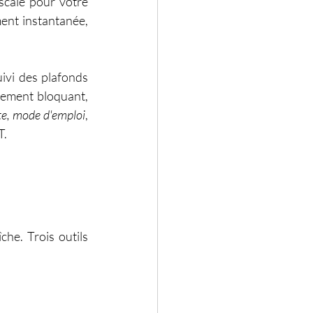
scale pour votre 
ent instantanée, 
ivi des plafonds 
sement bloquant, 
te, mode d'emploi
, 
T.
he. Trois outils 