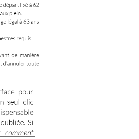
 départ fixé à 62 
ux plein.  
ge légal à 63 ans 
mestres requis.  
vant de manière 
t d'annuler toute 
rface pour 
 seul clic 
ispensable 
ubliée. Si 
r 
comment 