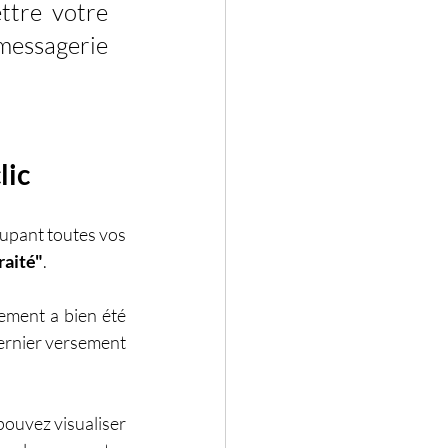
tre votre 
essagerie 
lic
oupant toutes vos 
raité"
.
ement a bien été 
ernier versement 
pouvez visualiser 