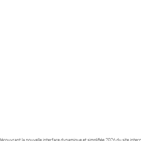
 découvrant la nouvelle interface dynamique et simplifiée 2026 du site intern