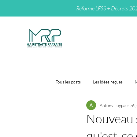
Réforme LFSS + Décrets 2026 :
Tous les posts
Les idées reçues
M
Antony Luypaert
6 j
Nouveau s
qu'est-ce