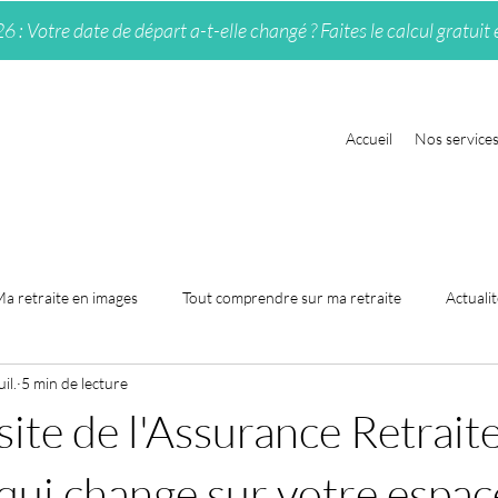
 Votre date de départ a-t-elle changé ? Faites le calcul gratuit 
Accueil
Nos service
a retraite en images
Tout comprendre sur ma retraite
Actualit
uil.
5 min de lecture
ite de l'Assurance Retraite
 qui change sur votre espac