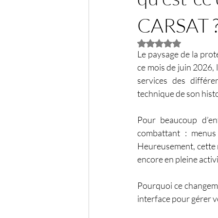
CARSAT 
Noté NaN étoiles su
Le paysage de la prote
ce mois de juin 2026, l
services des différe
technique de son histo
Pour beaucoup d’ent
combattant : menus 
Heureusement, cette re
encore en pleine activi
Pourquoi ce changemen
interface pour gérer v