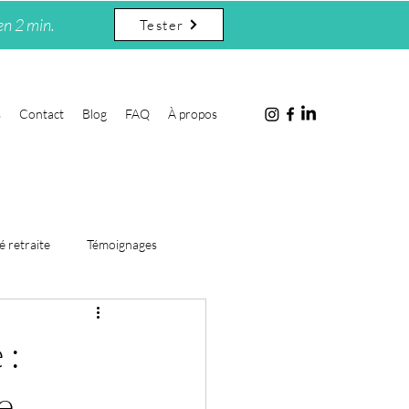
en 2 min.
Tester
s
Contact
Blog
FAQ
À propos
é retraite
Témoignages
 :
e