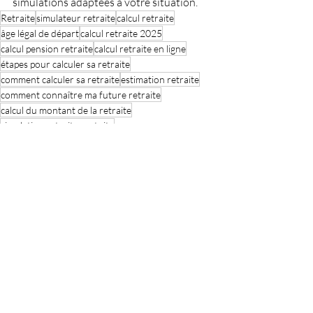
simulations adaptées à votre situation.
Retraite
simulateur retraite
calcul retraite
âge légal de départ
calcul retraite 2025
calcul pension retraite
calcul retraite en ligne
étapes pour calculer sa retraite
comment calculer sa retraite
estimation retraite
comment connaître ma future retraite
calcul du montant de la retraite
simulation retraite gratuite
quelles sont les étapes pour calculer sa retraite
comment est calculée la retraite en France
quels documents pour calculer sa retraite
erreurs à éviter pour calculer sa retraite
Tout comprendre sur ma retraite