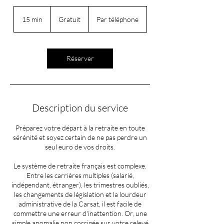
Gratuit
15 min
1
Gratuit
Par téléphone
5
m
i
n
Réserver
Description du service
Préparez votre départ à la retraite en toute
sérénité et soyez certain de ne pas perdre un
seul euro de vos droits.
Le système de retraite français est complexe.
Entre les carrières multiples (salarié,
indépendant, étranger), les trimestres oubliés,
les changements de législation et la lourdeur
administrative de la Carsat, il est facile de
commettre une erreur d'inattention. Or, une
simple anomalie non corrigée sur votre relevé