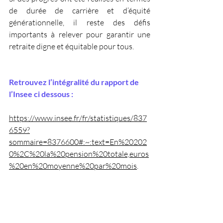
de durée de carrière et d’équité 
générationnelle, il reste des défis 
importants à relever pour garantir une 
retraite digne et équitable pour tous.
Retrouvez l’intégralité du rapport de 
l’Insee ci dessous :
https://www.insee.fr/fr/statistiques/837
6559?
sommaire=8376600#:~:text=En%20202
0%2C%20la%20pension%20totale,euros
%20en%20moyenne%20par%20mois
.
Ma retraite en images