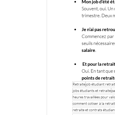
Mon job d’été éta
Souvent, oui. Un 
trimestre. Deux m
Je n’ai pas retro
Commencez par vé
seuils nécessaires
salaire
.
Et pour la retra
Oui. En tant que s
points de retra
Retraite
job étudiant retrai
jobs étudiants et retraite
pa
heures travaillées pour val
comment cotiser à la retrai
retraite et contrats étudian