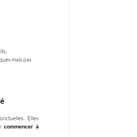
its,
iques mais pas 
té
ctuelles. Elles 
e 
commencer à 