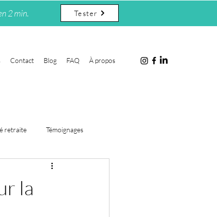
en 2 min.
Tester
s
Contact
Blog
FAQ
À propos
é retraite
Témoignages
ur la