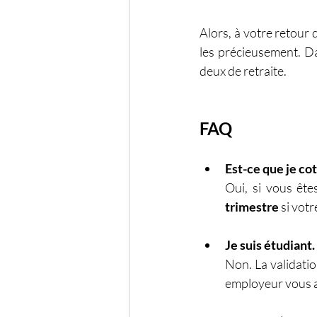
Alors, à votre retour 
les précieusement. Da
deux de retraite.
FAQ
Est-ce que je cot
Oui, si vous ête
trimestre
 si vot
Je suis étudiant
Non. La validatio
employeur vous a 