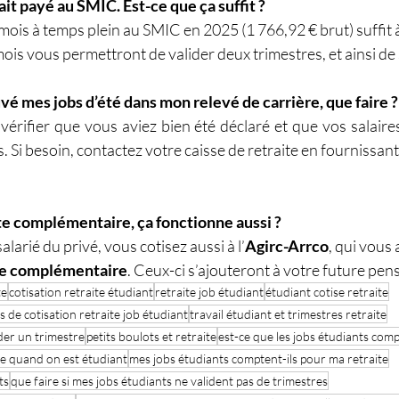
it payé au SMIC. Est-ce que ça suffit ?
mois à temps plein au SMIC en 2025 (1 766,92 € brut) suffit à
ois vous permettront de valider deux trimestres, et ainsi de 
uvé mes jobs d’été dans mon relevé de carrière, que faire ?
rifier que vous aviez bien été déclaré et que vos salaires 
. Si besoin, contactez votre caisse de retraite en fournissant
ite complémentaire, ça fonctionne aussi ?
alarié du privé, vous cotisez aussi à l’
Agirc-Arrco
, qui vous 
ite complémentaire
. Ceux-ci s’ajouteront à votre future pen
te
cotisation retraite étudiant
retraite job étudiant
étudiant cotise retraite
s de cotisation retraite job étudiant
travail étudiant et trimestres retraite
ider un trimestre
petits boulots et retraite
est-ce que les jobs étudiants comp
te quand on est étudiant
mes jobs étudiants comptent-ils pour ma retraite
ts
que faire si mes jobs étudiants ne valident pas de trimestres