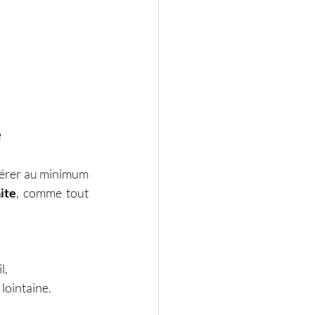
e
nérer au minimum 
ite
, comme tout 
l,
 lointaine.