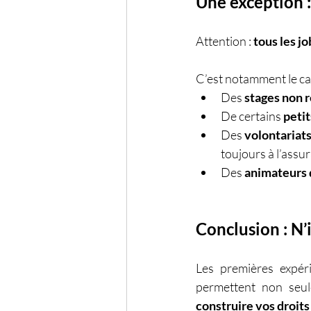
Une exception :
Attention : 
tous les jo
C’est notamment le cas
Des 
stages non 
De certains 
petit
Des 
volontariat
toujours à l’assur
Des 
animateurs 
Conclusion : N’
Les premières expéri
permettent non seul
construire vos droits 