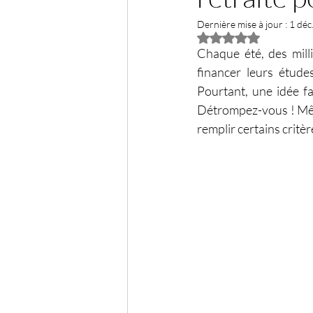
Dernière mise à jour :
1 déc
Noté NaN étoiles su
Chaque été, des mill
financer leurs étude
Pourtant, une idée fa
Détrompez-vous ! Même 
remplir certains critèr