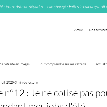
 Votre date de départ a-t-elle changé ? Faites le calcul gratuit 
Accueil
Nos service
a retraite en images
Tout comprendre sur ma retraite
Actualit
 juil. 2025
3 min de lecture
 n°12 : Je ne cotise pas po
pendant mes jobs d'été