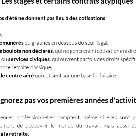
 Les stages et certains contrats atypiques
bs d’été ne donnent pas lieu à des cotisations
. 
 :
rémunérés
 ou gratifiés en dessous du seuil légal,
s boulots non déclarés
, qui ne génèrent ni cotisations ni dro
s
 ou 
services civiques
, qui ouvrent parfois des droits spécif
ance retraite classique,
de centre aéré
 qui cotisent sur une base forfaitaire.
ignorez pas vos premières années d'activi
ences professionnelles comptent, même si elles sont pon
ement de découvrir le monde du travail, mais aussi d
à la retraite
.