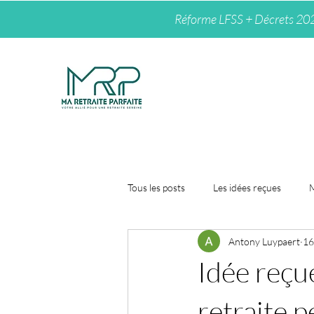
Réforme LFSS + Décrets 2026 :
Tous les posts
Les idées reçues
M
Antony Luypaert
16
Idée reçue
retraite 