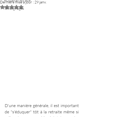
Actualité retraite
Dernière mise à jour :
29 janv.
Noté NaN étoiles sur 5.
Témoignages
D'une manière générale, il est important 
de "s'éduquer" tôt à la retraite même si 